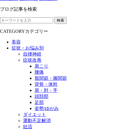
ブログ記事を検索
検索
CATEGORY
カテゴリー
美容
症状・お悩み別
自律神経
症状改善
肩こり
腰痛
股関節・膝関節
背骨・体幹
肩・肘・手
頭頚部
足部
姿勢/ゆがみ
ダイエット
運動不足解消
妊活