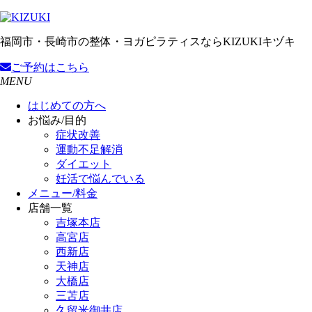
福岡市・長崎市の整体・ヨガピラティスならKIZUKIキヅキ
ご予約
はこちら
MENU
はじめての方へ
お悩み/目的
症状改善
運動不足解消
ダイエット
妊活で悩んでいる
メニュー/料金
店舗一覧
吉塚本店
高宮店
西新店
天神店
大橋店
三苫店
久留米御井店