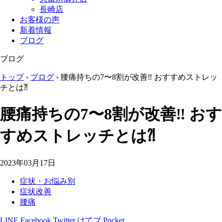
長崎店
お客様の声
新着情報
ブログ
ブログ
トップ
›
ブログ
›
腰痛持ちの7〜8割が改善‼︎ おすすめストレッ
チとは⁈
腰痛持ちの7〜8割が改善‼︎ おす
すめストレッチとは⁈
2023年03月17日
症状・お悩み別
症状改善
腰痛
LINE
Facebook
Twitter
はてブ
Pocket