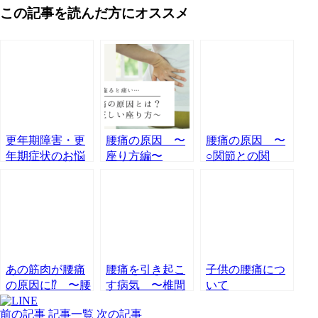
この記事を読んだ方にオススメ
更年期障害・更
腰痛の原因 〜
腰痛の原因 〜
年期症状のお悩
座り方編〜
○関節との関
み 必要な栄養
係〜
素とサプリメン
ト～ビタミンB
群～
あの筋肉が腰痛
腰痛を引き起こ
子供の腰痛につ
の原因に⁉︎ 〜腰
す病気 〜椎間
いて
痛と〇〇筋の関
板ヘルニア〜
前の記事
記事一覧
次の記事
係〜