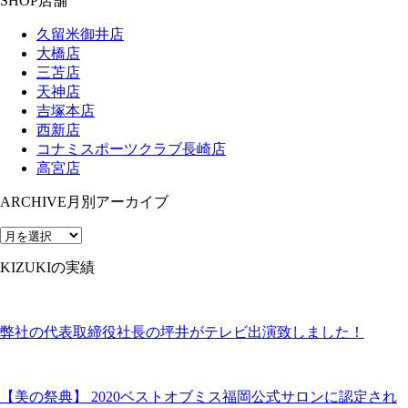
SHOP
店舗
久留米御井店
大橋店
三苫店
天神店
吉塚本店
西新店
コナミスポーツクラブ長崎店
高宮店
ARCHIVE
月別アーカイブ
KIZUKIの実績
弊社の代表取締役社長の坪井がテレビ出演致しました！
【美の祭典】 2020ベストオブミス福岡公式サロンに認定され