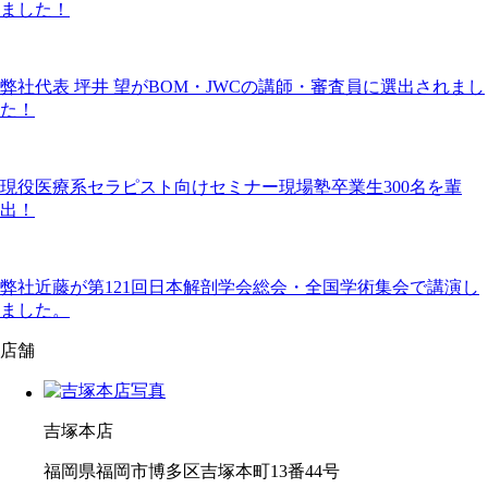
ました！
弊社代表 坪井 望がBOM・JWCの講師・審査員に選出されまし
た！
現役医療系セラピスト向けセミナー現場塾卒業生300名を輩
出！
弊社近藤が第121回日本解剖学会総会・全国学術集会で講演し
ました。
店舗
吉塚本店
福岡県福岡市博多区吉塚本町13番44号